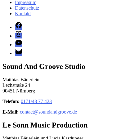
Impressum
Datenschutz
Kontakt
Facebook
Instagram
YouTube
E-
Mail
Sound And Groove Studio
Matthias Bäuerlein
Lechstraße 24
90451 Nürnberg
Telefon:
0171/48 77 423
E-Mail:
contact@soundandgroove.de
Le Sonn Music Production
Matthias Bäuerlein und Lucia Kastlunger