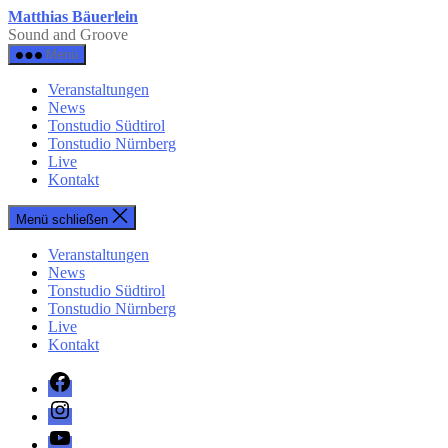
Zum
Matthias Bäuerlein
Inhalt
Sound and Groove
springen
Menü
Veranstaltungen
News
Tonstudio Südtirol
Tonstudio Nürnberg
Live
Kontakt
Menü schließen
Veranstaltungen
News
Tonstudio Südtirol
Tonstudio Nürnberg
Live
Kontakt
Facebook
Instagram
YouTube