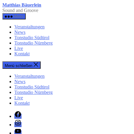
Zum
Matthias Bäuerlein
Inhalt
Sound and Groove
springen
Menü
Veranstaltungen
News
Tonstudio Südtirol
Tonstudio Nürnberg
Live
Kontakt
Menü schließen
Veranstaltungen
News
Tonstudio Südtirol
Tonstudio Nürnberg
Live
Kontakt
Facebook
Instagram
YouTube