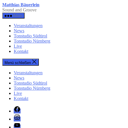
Zum
Matthias Bäuerlein
Inhalt
Sound and Groove
springen
Menü
Veranstaltungen
News
Tonstudio Südtirol
Tonstudio Nürnberg
Live
Kontakt
Menü schließen
Veranstaltungen
News
Tonstudio Südtirol
Tonstudio Nürnberg
Live
Kontakt
Facebook
Instagram
YouTube