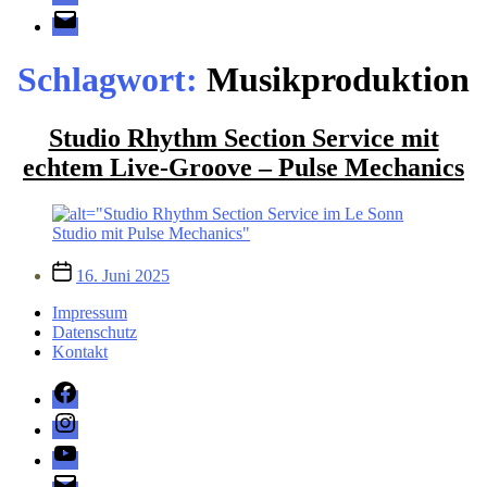
E-
Mail
Schlagwort:
Musikproduktion
Studio Rhythm Section Service mit
echtem Live-Groove – Pulse Mechanics
Veröffentlichungsdatum
16. Juni 2025
Impressum
Datenschutz
Kontakt
Facebook
Instagram
YouTube
E-